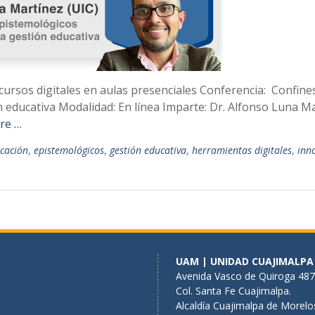
cursos digitales en aulas presenciales Conferencia: Confines
n educativa Modalidad: En línea Imparte: Dr. Alfonso Luna M
re …
cación
,
epistemológicos
,
gestión educativa
,
herramientas digitales
,
inn
UAM | UNIDAD CUAJIMALPA
Avenida Vasco de Quiroga 487
Col. Santa Fe Cuajimalpa.
Alcaldía Cuajimalpa de Morelo