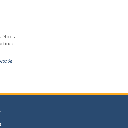
 éticos
artínez
ovación
,
1,
s,