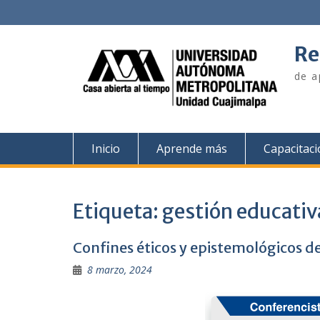
Skip
to
content
Re
de a
Inicio
Aprende más
Capacitac
Etiqueta:
gestión educativ
Confines éticos y epistemológicos de
8 marzo, 2024