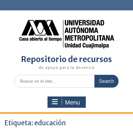
S
k
i
p
t
o
c
o
n
Repositorio de recursos
t
e
de apoyo para la docencia
n
t
S
e
a
r
Menu
c
h
f
Etiqueta:
o
educación
r