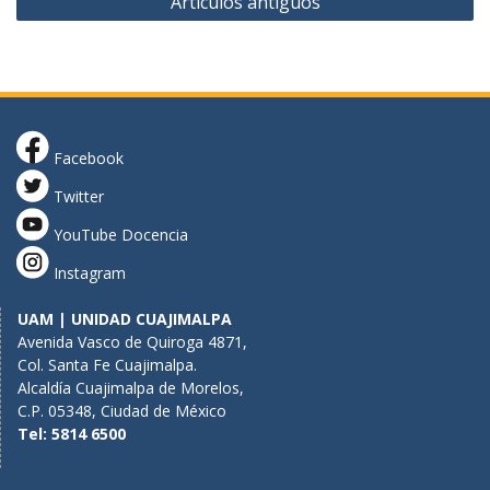
Artículos antiguos
a
v
e
g
a
Facebook
c
Twitter
i
YouTube Docencia
ó
Instagram
n
d
UAM | UNIDAD CUAJIMALPA
Avenida Vasco de Quiroga 4871,
e
Col. Santa Fe Cuajimalpa.
e
Alcaldía Cuajimalpa de Morelos,
C.P. 05348, Ciudad de México
n
Tel: 5814 6500
t
r