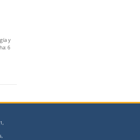
gía y
ha: 6
1,
s,