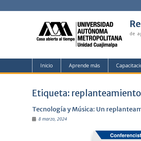
Skip
to
content
Re
de a
Inicio
Aprende más
Capacitac
Etiqueta:
replanteamiento
Tecnología y Música: Un replanteam
8 marzo, 2024