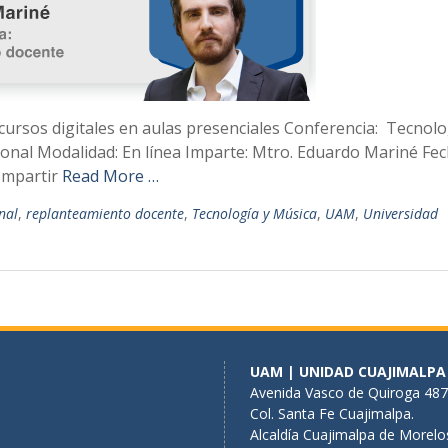
cursos digitales en aulas presenciales Conferencia: Tecnolo
onal Modalidad: En línea Imparte: Mtro. Eduardo Mariné Fec
Compartir
Read More …
nal
,
replanteamiento docente
,
Tecnología y Música
,
UAM
,
Universidad
UAM | UNIDAD CUAJIMALPA
Avenida Vasco de Quiroga 487
Col. Santa Fe Cuajimalpa.
Alcaldía Cuajimalpa de Morelo