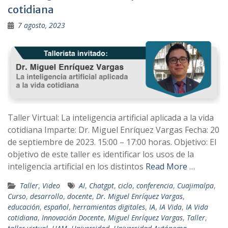
cotidiana
7 agosto, 2023
Taller Virtual: La inteligencia artificial aplicada a la vida
cotidiana Imparte: Dr. Miguel Enríquez Vargas Fecha: 20
de septiembre de 2023. 15:00 – 17:00 horas. Objetivo: El
objetivo de este taller es identificar los usos de la
inteligencia artificial en los distintos
Read More …
Taller
,
Video
AI
,
Chatgpt
,
ciclo
,
conferencia
,
Cuajimalpa
,
Curso
,
desarrollo
,
docente
,
Dr. Miguel Enríquez Vargas
,
educación
,
español
,
herramientas digitales
,
IA
,
IA Vida
,
IA Vida
cotidiana
,
Innovación Docente
,
Miguel Enríquez Vargas
,
Taller
,