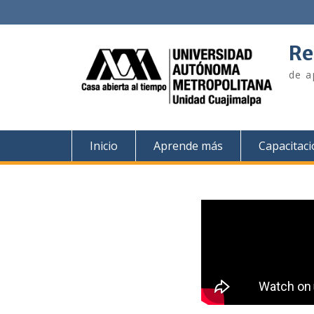
Re
de a
Inicio
Aprende más
Capacitac