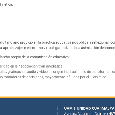
d y ética.
 último año propició en la práctica educativa nos obliga a reflexionar, c
aprendizaje en el entorno virtual, garantizando la asimilación del conoci
el hecho propio de la comunicación educativa:
aridad en la negociación transmediática.
les, gráficos, de audio y video de origen institucional o de plataformas c
o tomadores de decisiones, mayormente influidos por el juicio ético.
UAM | UNIDAD CUAJIMALPA
Avenida Vasco de Quiroga 487